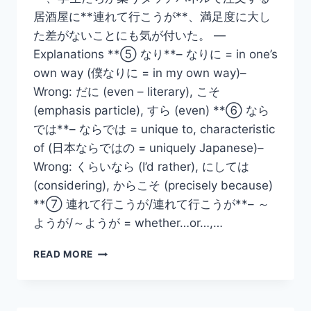
居酒屋に**連れて行こうが**、満足度に大し
た差がないことにも気が付いた。 —
Explanations **⑤ なり**– なりに = in one’s
own way (僕なりに = in my own way)–
Wrong: だに (even – literary), こそ
(emphasis particle), すら (even) **⑥ なら
では**– ならでは = unique to, characteristic
of (日本ならではの = uniquely Japanese)–
Wrong: くらいなら (I’d rather), にしては
(considering), からこそ (precisely because)
**⑦ 連れて行こうが/連れて行こうが**– ～
ようが/～ようが = whether…or…,…
N1
READ MORE
GRAMMAR
TUTORIAL
–
PART