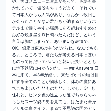
や、実はメニューに写真があって、英語も書
かれていて、値段もちょうどよく、それでい
て日本人からも人気があり、なおかつ数回し
か会ったことがない君たちが泊まるというホ
テルまで帰りやすい場所にある超おすすめの
お好み焼き屋を昨日調べたんだけど、という
言葉は胸にしまって、あいまいな表情で、
OK、銀座は東京の中心だからね、なんでもあ
るよ。ところで、君たちが考える日本っぽい
ものって何だい？ハハハと乾いた笑いととも
に地下鉄駅に向かうのだ。 — ## Answers 日
本に来て、早3年が経つ。来たばかりの頃は目
にする全てのことが物珍しく、休みの度にあ
ちこち出歩いた**ものだ**。しかし、3年も
住むと、ピンク色の逆立った髪でちゃらちゃ
らしたスーツ姿の男を見ても、はたまた全身
フリルに白タイツ、まるで不思議の国のアリ