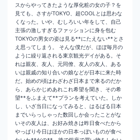
スからやってきたような厚化粧の女の子？を
見ても、さすがTOKYO、超COOLとは思わな
くなった。いや、むしろいい年をして、自己
主張の激しすぎるファッションに身を包む
TOKYOの男女の姿は見る**にたえない**とさ
え思ってしまう。 そんな僕だが、ほぼ毎月の
ように繰り返される東京観光デイがある。そ
れは親友、友人、元同僚、友人の友人、ある
いは親戚の知り合いの娘などが日本に来た時
だ。始めの頃はわざわざ日本まで来るのだか
ら、あらかじめあれこれ希望を聞き、その希
望**をふまえて**プランを考えていた。しか
し、いざ当日になってみると、はるばる日本
までいらっしゃった数回しか会ったことがな
いその友人は、お好み焼きは昨日食べたから
やっぱり今日はほかの日本っぽいものが食べ
たいわ**だの**、後で銀座で買い物をしたい